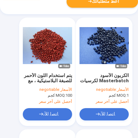
أعط متطلباتك
الكربون الأسود
يتم استخدام اللون الأحمر
Masterbatch لكرسيات
للصبغة البلاستيكية ، مع
الحقن من 20% إلى 50%
تخزين مريح وقوة عالية
الأسعار:
negotiable
الأسعار:
negotiable
التركيز
في اللون
1 كجم
MOQ:
100 كجم
MOQ:
أحصل على آخر سعر
أحصل على آخر سعر
ﺎﺘﺼﻟ ﺍﻶﻧ
ﺎﺘﺼﻟ ﺍﻶﻧ