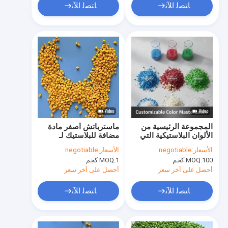
ﺎﺘﺼﻟ ﺍﻶﻧ
ﺎﺘﺼﻟ ﺍﻶﻧ
المجموعة الرئيسية من
ماسترباتش أصفر مادة
الألوان البلاستيكية التي
مضافة للبلاستيك لـ
تحتوي على صبغة قابلة
HDPE LDPE LLDPE
الأسعار:
negotiable
الأسعار:
negotiable
للتخصيص والمواد الناقلة
قولبة بالحقن ألعاب
100 كجم
MOQ:
1 كجم
MOQ:
لمتطلبات الإنتاج المحددة
أكياس كراسي وتطبيقات
الأفلام المنفوخة
أحصل على آخر سعر
أحصل على آخر سعر
ﺎﺘﺼﻟ ﺍﻶﻧ
ﺎﺘﺼﻟ ﺍﻶﻧ