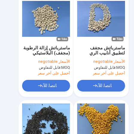
ماسترباتش مجفف
ماسترباتش إزالة الرطوبة
لتطبيق أنابيب الري
(مجفف) البلاستيكي
وظيفة إزالة الرطوبة
للتطبيقات الزراعية
الأسعار:
negotiable
الأسعار:
negotiable
MOQ:
قابل للتفاوض
MOQ:
قابل للتفاوض
أحصل على آخر سعر
أحصل على آخر سعر
ﺎﺘﺼﻟ ﺍﻶﻧ
ﺎﺘﺼﻟ ﺍﻶﻧ
بيت
منتجات
معلومات عنا