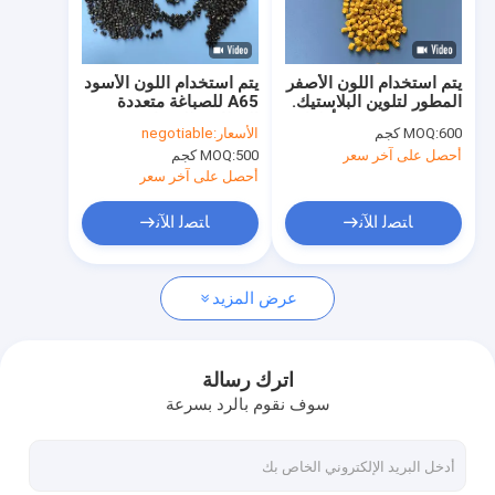
جولة في المعمل
رقابة جودة
يتم استخدام اللون الأصفر
يتم استخدام اللون الأسود
المطور لتلوين البلاستيك.
A65 للصباغة متعددة
اتصل بنا
يتميز بوقت تخزين أطول
الوظائف للمصابيح
600 كجم
MOQ:
الأسعار:
negotiable
ويوفر نتائج تلوين أفضل.
المقولبة بالحقن. لديها
أحصل على آخر سعر
500 كجم
MOQ:
أداء صباغة ممتاز ووقت
أخبار
تخزين طويل.
أحصل على آخر سعر
اطلب اقتباس
ﺎﺘﺼﻟ ﺍﻶﻧ
ﺎﺘﺼﻟ ﺍﻶﻧ
عرض المزيد
ماستر لون البلاستيك
ماستر المجففة
اترك رسالة
سوف نقوم بالرد بسرعة
ماستر بلاستيك أسود
CaCO3 حشو ماستر