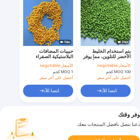
يتم استخدام الخليط
حبيبات المضافات
الأخضر للتلوين، مما يوفر
البلاستيكية الصفراء
لونًا حيويًا وطويل الأمد.
Masterbatch مع
الأسعار:
negotiable
الأسعار:
negotiable
محتوى الصباغات بنسبة
100 كجم
MOQ:
1 كجم
MOQ:
30٪ لتطبيقات صب
الحقن HDPE LDPE
أحصل على آخر سعر
أحصل على آخر سعر
LLDPE
ﺎﺘﺼﻟ ﺍﻶﻧ
ﺎﺘﺼﻟ ﺍﻶﻧ
وفر وقتك
دعنا نتصل بأفضل المنتجات معك.