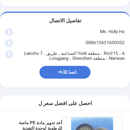
تفاصيل الاتصال
Ms. Holly Ho
008613631600302
Rm315 ، A ، منطقة Yunli الصناعية ، طريق Lianzhu 7 ،
Nanwan ، منطقة Longgang ، Shenzhen
ﺎﺘﺼﻟ ﺍﻶﻧ
احصل على افضل سعر ل
أعد تدوير مادة PE ماصة
للرطوبة لوحدة التغذية