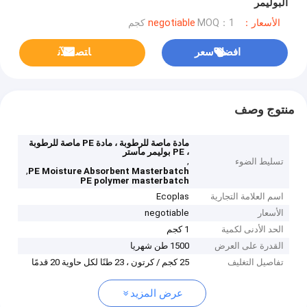
البوليمر
الأسعار：negotiable
MOQ：1 كجم
افضل سعر
ﺎﺘﺼﻟ ﺍﻶﻧ
منتوج وصف
مادة ماصة للرطوبة ، مادة PE ماصة للرطوبة
، PE بوليمر ماستر
,
تسليط الضوء
,
PE Moisture Absorbent Masterbatch
PE polymer masterbatch
اسم العلامة التجارية
Ecoplas
الأسعار
negotiable
الحد الأدنى لكمية
1 كجم
القدرة على العرض
1500 طن شهريا
تفاصيل التغليف
25 كجم / كرتون ، 23 طنًا لكل حاوية 20 قدمًا
عرض المزيد